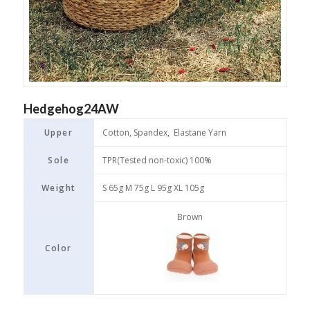
Hedgehog24AW
Upper
Cotton, Spandex, Elastane Yarn
Sole
TPR(Tested non-toxic) 100%
Weight
S 65g M 75g L 95g XL 105g
Brown
Color