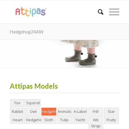
Hedgehog24AW
Attipas Models
Fox
Squirrel
Rabbit
Owl
Hedgehog24AW
Animals
A-Label
Frill
Star
Heart
Hedgehog24SS
Sloth
Tulip
Yacht
Atti
Fruity
Strap