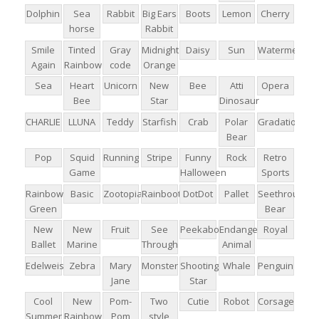
Dolphin
Sea
Rabbit
Big Ears
Boots
Lemon
Cherry
horse
Rabbit
Smile
Tinted
Gray
Midnight
Daisy
Sun
Watermelon
Again
Rainbow
code
Orange
Sea
Heart
Unicorn
New
Bee
Atti
Opera
Bee
Star
Dinosaur
CHARLIE
LLUNA
Teddy
Starfish
Crab
Polar
Gradation
Bear
Pop
Squid
Running
Stripe
Funny
Rock
Retro
Game
Halloween
Sports
Rainbow
Basic
Zootopia
Rainboots
DotDot
Pallet
Seethrough
Green
Bear
New
New
Fruit
See
Peekaboo
Endangered
Royal
Ballet
Marine
Through
Animal
Edelweiss
Zebra
Mary
Monster
Shooting
Whale
Penguin
Jane
Star
Cool
New
Pom-
Two
Cutie
Robot
Corsage
Summer
Rainbow
Pom
style