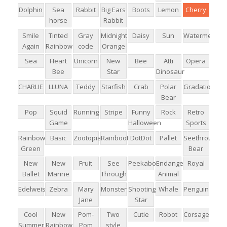
Dolphin
Sea
Rabbit
Big Ears
Boots
Lemon
Cherry
horse
Rabbit
Smile
Tinted
Gray
Midnight
Daisy
Sun
Watermelon
Again
Rainbow
code
Orange
Sea
Heart
Unicorn
New
Bee
Atti
Opera
Bee
Star
Dinosaur
CHARLIE
LLUNA
Teddy
Starfish
Crab
Polar
Gradation
Bear
Pop
Squid
Running
Stripe
Funny
Rock
Retro
Game
Halloween
Sports
Rainbow
Basic
Zootopia
Rainboots
DotDot
Pallet
Seethrough
Green
Bear
New
New
Fruit
See
Peekaboo
Endangered
Royal
Ballet
Marine
Through
Animal
Edelweiss
Zebra
Mary
Monster
Shooting
Whale
Penguin
Jane
Star
Cool
New
Pom-
Two
Cutie
Robot
Corsage
Summer
Rainbow
Pom
style