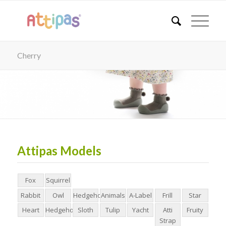
Cherry
Attipas Models
Fox
Squirrel
Rabbit
Owl
Hedgehog24AW
Animals
A-Label
Frill
Star
Heart
Hedgehog24SS
Sloth
Tulip
Yacht
Atti
Fruity
Strap