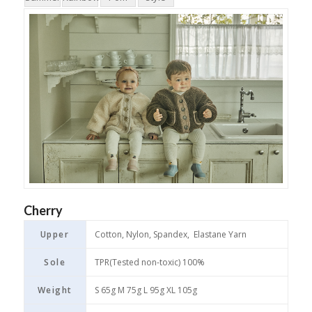
Cherry
Upper
Cotton, Nylon, Spandex, Elastane Yarn
Sole
TPR(Tested non-toxic) 100%
Weight
S 65g M 75g L 95g XL 105g