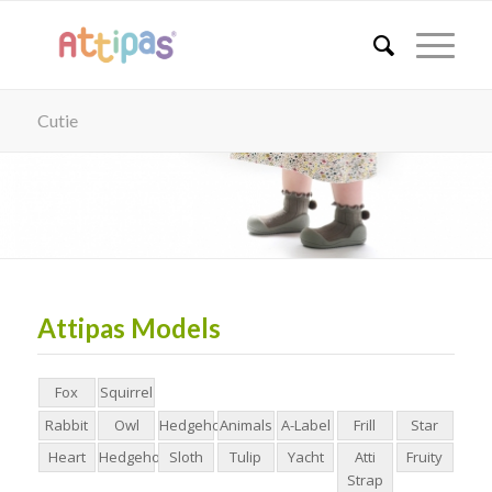
Cutie
Attipas Models
Fox
Squirrel
Rabbit
Owl
Hedgehog24AW
Animals
A-Label
Frill
Star
Heart
Hedgehog24SS
Sloth
Tulip
Yacht
Atti
Fruity
Strap