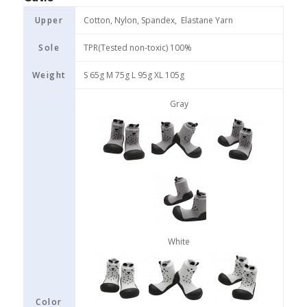
Upper
Cotton, Nylon, Spandex, Elastane Yarn
Sole
TPR(Tested non-toxic) 100%
Weight
S 65g M 75g L 95g XL 105g
Gray
White
Color