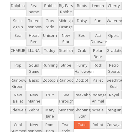
Dolphin
Sea
Rabbit
Big Ears
Boots
Lemon
Cherry
horse
Rabbit
Smile
Tinted
Gray
Midnight
Daisy
Sun
Watermelon
Again
Rainbow
code
Orange
Sea
Heart
Unicorn
New
Bee
Atti
Opera
Bee
Star
Dinosaur
CHARLIE
LLUNA
Teddy
Starfish
Crab
Polar
Gradation
Bear
Pop
Squid
Running
Stripe
Funny
Rock
Retro
Game
Halloween
Sports
Rainbow
Basic
Zootopia
Rainboots
DotDot
Pallet
Seethrough
Green
Bear
New
New
Fruit
See
Peekaboo
Endangered
Royal
Ballet
Marine
Through
Animal
Edelweiss
Zebra
Mary
Monster
Shooting
Whale
Penguin
Jane
Star
Cool
New
Pom-
Two
Cutie
Robot
Corsage
Summer
Rainbow
Pom
style