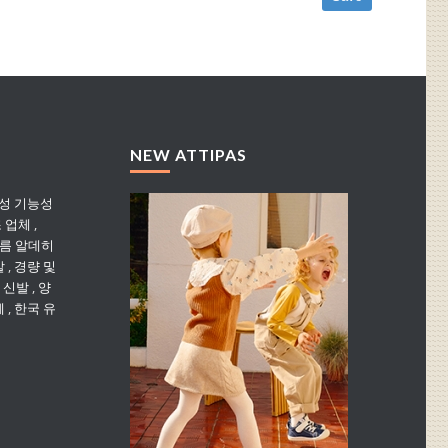
NEW ATTIPAS
성 기능성
 업체
,
포름 알데히
발
,
경량 및
 신발
,
양
체
,
한국 유