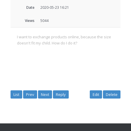
Date
2020-05-23 16:21
Views
5044
I want to exchange products online, because the size
doesn't fit my child. How do I do it?
List
Prev
Next
Reply
Edit
Delete